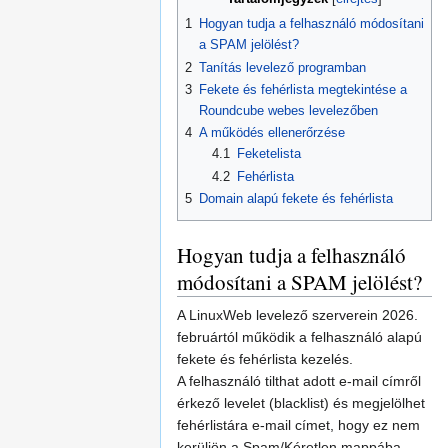
1
Hogyan tudja a felhasználó módosítani
a SPAM jelölést?
2
Tanítás levelező programban
3
Fekete és fehérlista megtekintése a
Roundcube webes levelezőben
4
A működés ellenerőrzése
4.1
Feketelista
4.2
Fehérlista
5
Domain alapú fekete és fehérlista
Hogyan tudja a felhasználó
módosítani a SPAM jelölést?
A LinuxWeb levelező szerverein 2026.
februártól működik a felhasználó alapú
fekete és fehérlista kezelés.
A felhasználó tilthat adott e-mail címről
érkező levelet (blacklist) és megjelölhet
fehérlistára e-mail címet, hogy ez nem
kerüljön a Spam/Kéretlen mappába