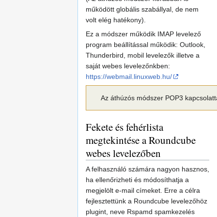
működött globális szabállyal, de nem
volt elég hatékony).
Ez a módszer működik IMAP levelező
program beállítással működik: Outlook,
Thunderbird, mobil levelezők illetve a
saját webes levelezőnkben:
https://webmail.linuxweb.hu/
Az áthúzós módszer POP3 kapcsolatta
Fekete és fehérlista
megtekintése a Roundcube
webes levelezőben
A felhasználó számára nagyon hasznos,
ha ellenőrizheti és módosíthatja a
megjelölt e-mail címeket. Erre a célra
fejlesztettünk a Roundcube levelezőhöz
plugint, neve Rspamd spamkezelés