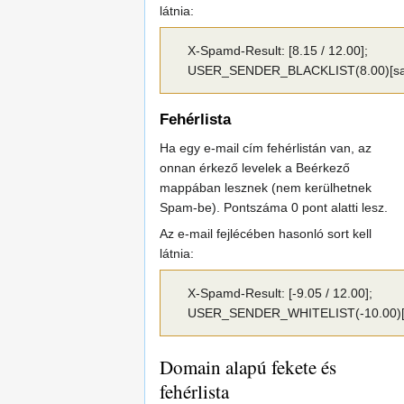
látnia:
X-Spamd-Result: [8.15 / 12.00];
USER_SENDER_BLACKLIST(8.00)[saj
Fehérlista
Ha egy e-mail cím fehérlistán van, az
onnan érkező levelek a Beérkező
mappában lesznek (nem kerülhetnek
Spam-be). Pontszáma 0 pont alatti lesz.
Az e-mail fejlécében hasonló sort kell
látnia:
X-Spamd-Result: [-9.05 / 12.00];
USER_SENDER_WHITELIST(-10.00)[s
Domain alapú fekete és
fehérlista