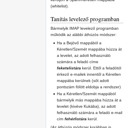
(whitelist).
Tanítás levelező programban
Bármelyik IMAP levelező programban
működik az alábbi áthúzós módszer:
Ha a Bejövő mappából a
Kéretlen/Szemét mappába húzza át
a levelet, az adott felhasználó
számára a feladó címe
feketelistára
kerül. Ettől a feladótól
érkező e-mailek innentől a Kéretlen
mappába kerülnek (sőt adott
pontszám fölött eldobja a rendszer)
Ha a Kéretlen/Szemét mappából
bármelyik más mappába húzza át a
levelet (kivéve Kukába), az adott
felhasználó számára a feladó e-mail
cím
fehérlistára
kerül.
(Az áthúzós módszer korábban is