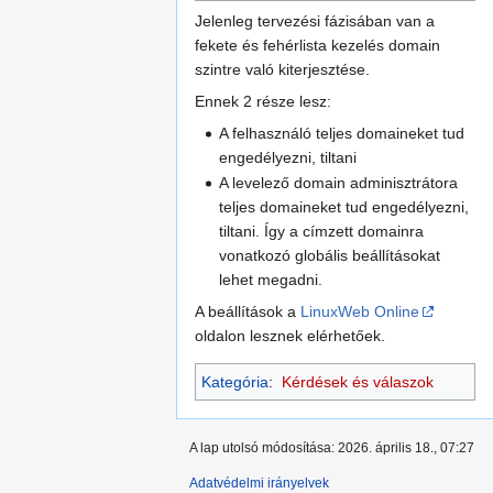
Jelenleg tervezési fázisában van a
fekete és fehérlista kezelés domain
szintre való kiterjesztése.
Ennek 2 része lesz:
A felhasználó teljes domaineket tud
engedélyezni, tiltani
A levelező domain adminisztrátora
teljes domaineket tud engedélyezni,
tiltani. Így a címzett domainra
vonatkozó globális beállításokat
lehet megadni.
A beállítások a
LinuxWeb Online
oldalon lesznek elérhetőek.
Kategória
:
Kérdések és válaszok
A lap utolsó módosítása: 2026. április 18., 07:27
Adatvédelmi irányelvek