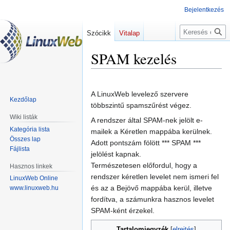
Bejelentkezés
Keresés
Szócikk
Vitalap
SPAM kezelés
Ugrás
Ugrás
a
a
A LinuxWeb levelező szervere
Kezdőlap
navigációhoz
kereséshez
többszintű spamszűrést végez.
Wiki listák
A rendszer által SPAM-nek jelölt e-
Kategória lista
mailek a Kéretlen mappába kerülnek.
Összes lap
Adott pontszám fölött *** SPAM ***
Fájlista
jelölést kapnak.
Természetesen előfordul, hogy a
Hasznos linkek
rendszer kéretlen levelet nem ismeri fel
LinuxWeb Online
és az a Bejövő mappába kerül, illetve
www.linuxweb.hu
fordítva, a számunkra hasznos levelet
SPAM-ként érzekel.
Tartalomjegyzék