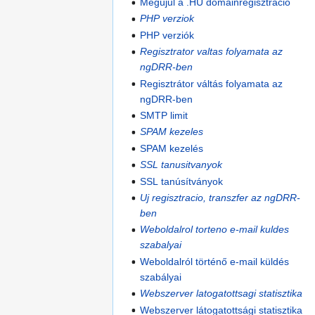
Megújul a .HU domainregisztráció
PHP verziok
PHP verziók
Regisztrator valtas folyamata az
ngDRR-ben
Regisztrátor váltás folyamata az
ngDRR-ben
SMTP limit
SPAM kezeles
SPAM kezelés
SSL tanusitvanyok
SSL tanúsítványok
Uj regisztracio, transzfer az ngDRR-
ben
Weboldalrol torteno e-mail kuldes
szabalyai
Weboldalról történő e-mail küldés
szabályai
Webszerver latogatottsagi statisztika
Webszerver látogatottsági statisztika