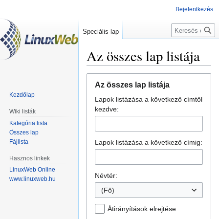
Bejelentkezés
Keresés
Speciális lap
Az összes lap listája
Ugrás
Ugrás
Az összes lap listája
a
a
Kezdőlap
Lapok listázása a következő címtől
navigációhoz
kereséshez
kezdve:
Wiki listák
Kategória lista
Összes lap
Fájlista
Lapok listázása a következő címig:
Hasznos linkek
LinuxWeb Online
Névtér:
www.linuxweb.hu
(Fő)
Átirányítások elrejtése